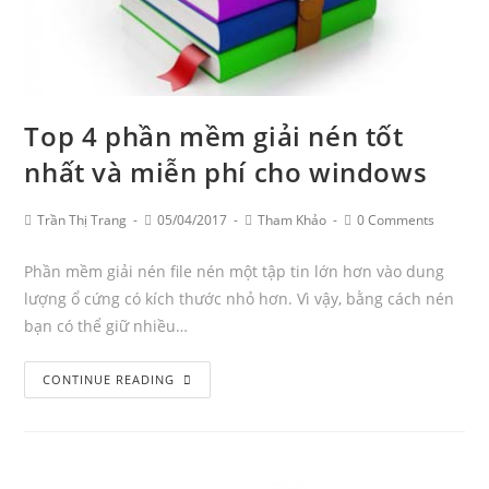
Top 4 phần mềm giải nén tốt
nhất và miễn phí cho windows
Post
Post
Post
Post
Trần Thị Trang
05/04/2017
Tham Khảo
0 Comments
Author:
published:
Category:
Comments:
Phần mềm giải nén file nén một tập tin lớn hơn vào dung
lượng ổ cứng có kích thước nhỏ hơn. Vì vậy, bằng cách nén
bạn có thể giữ nhiều…
Top
CONTINUE READING
4
phần
mềm
giải