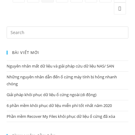
ổ
Go to 
đĩa
flash
Search
USB
for:
BÀI VIẾT MỚI
Nguyên nhân mất dữ liệu và giải pháp cứu dữ liệu NAS/ SAN
Những nguyên nhân dẫn đến ổ cứng máy tính bị hỏng nhanh
chóng
Giải pháp khôi phục dữ liệu ổ cứng ngoài (di động)
6 phần mềm khôi phục dữ liệu miễn phí tốt nhất năm 2020
Phần mềm Recover My Files khôi phục dữ liệu ổ cứng đã xóa