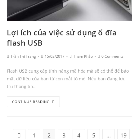
Lợi ích của việc sử dụng ổ đĩa
flash USB
Post
Post
Post
Post
Trần Thị Trang
15/03/2017
Tham Khảo
0 Comments
Author:
published:
Category:
Comments:
Flash USB cung cấp tính năng mã hóa mà sẽ có thể để bảo
mật dữ liệu của bạn từ con mắt tò mò. Nếu bạn đang lưu
trữ thông tin…
Lợi
CONTINUE READING
ích
của
việc
sử
1
2
3
4
5
…
19
Go to the previous page
dụng