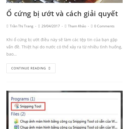
Ổ cứng bị ướt và cách giải quyết
Post
Post
Post
Post
Trần Thị Trang
29/04/2017
Tham Khảo
0 Comments
Author:
published:
Category:
Comments:
Khi ổ cứng bị ướt điều này sẽ làm các tệp tin của bạn gặp
vấn đề. Thiệt hại do nước có thể xảy ra từ nhiều tình huống,
bao…
Ổ
CONTINUE READING
cứng
bị
ướt
và
cách
giải
quyết