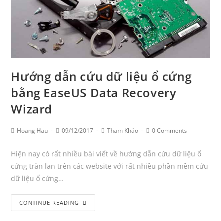
Hướng dẫn cứu dữ liệu ổ cứng
bằng EaseUS Data Recovery
Wizard
Post
Post
Post
Post
Hoang Hau
09/12/2017
Tham Khảo
0 Comments
Author:
published:
Category:
Comments:
Hiện nay có rất nhiều bài viết về hướng dẫn cứu dữ liệu ổ
cứng tràn lan trên các website với rất nhiều phần mềm cứu
dữ liệu ổ cứng…
Hướng
CONTINUE READING
dẫn