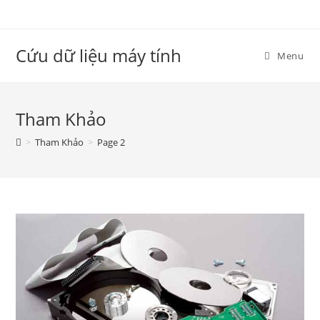
Skip
to
content
Cứu dữ liệu máy tính
Menu
Tham Khảo
>
Tham Khảo
>
Page 2