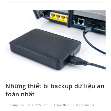
cứu
dữ
liệu
ổ
cứng
bằng
EaseUS
Data
Recovery
Wizard
Những thiết bị backup dữ liệu an
toàn nhất
Post
Post
Post
Post
Hoang Hau
30/11/2017
Tham Khảo
0 Comments
Author:
published:
Category:
Comments: