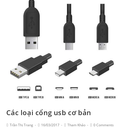
lưu
trữ
dữ
liệu
trên
đám
mây
dropbox
Các loại cổng usb cơ bản
Post
Post
Post
Post
Trần Thị Trang
16/03/2017
Tham Khảo
0 Comments