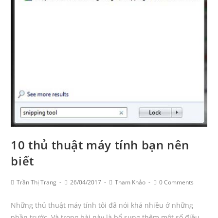
10 thủ thuật máy tính bạn nên
biết
Post
Post
Post
Post
Trần Thị Trang
26/04/2017
Tham Khảo
0 Comments
Author:
published:
Category:
Comments:
Những thủ thuật máy tính tôi đã nói khá nhiều ở những
phần trước. Và trong bài này là bổ sung thêm một số điều