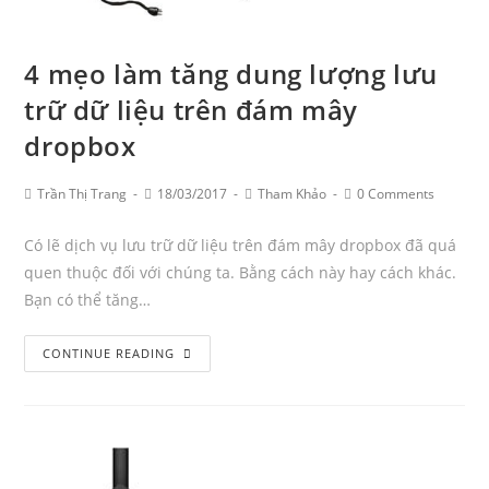
4 mẹo làm tăng dung lượng lưu
trữ dữ liệu trên đám mây
dropbox
Post
Post
Post
Post
Trần Thị Trang
18/03/2017
Tham Khảo
0 Comments
Author:
published:
Category:
Comments:
Có lẽ dịch vụ lưu trữ dữ liệu trên đám mây dropbox đã quá
quen thuộc đối với chúng ta. Bằng cách này hay cách khác.
Bạn có thể tăng…
4
CONTINUE READING
mẹo
làm
tăng
dung
lượng