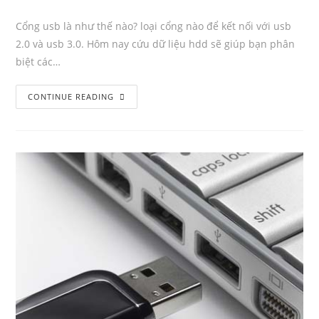
Author:
published:
Category:
Comments:
Cổng usb là như thế nào? loại cổng nào để kết nối với usb
2.0 và usb 3.0. Hôm nay cứu dữ liệu hdd sẽ giúp bạn phân
biệt các…
Các
CONTINUE READING
loại
cổng
usb
cơ
bản