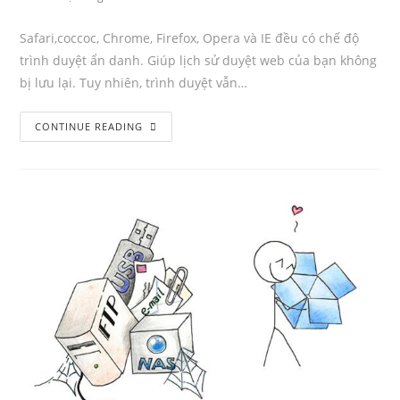
Author:
published:
Category:
Comments:
Safari,coccoc, Chrome, Firefox, Opera và IE đều có chế độ
trình duyệt ẩn danh. Giúp lịch sử duyệt web của bạn không
bị lưu lại. Tuy nhiên, trình duyệt vẫn…
Trình
CONTINUE READING
duyệt
ẩn
danh
có
an
toàn
không?