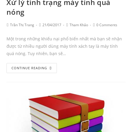
Xử lý tình trạng máy tính quá
nóng
Post
Post
Post
Post
Trần Thị Trang
21/04/2017
Tham Khảo
0 Comments
Author:
published:
Category:
Comments:
Một trong những khiếu nại phổ biến nhất mà bạn sẽ nhận
được từ nhiều người dùng máy tính xách tay là máy tính
quá nóng. Tuy nhiên, bạn sẽ…
Xử
CONTINUE READING
lý
tình
trạng
máy
tính
quá
nóng