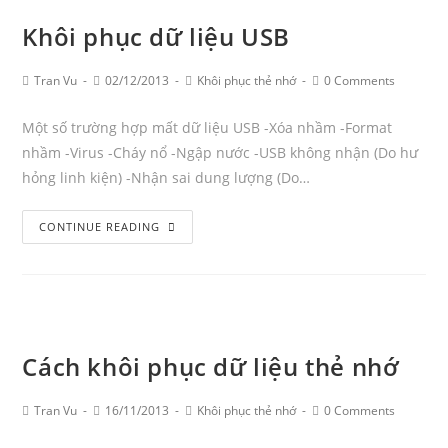
bị
Khôi phục dữ liệu USB
lỗi
khi
Post
Post
Post
Post
Tran Vu
02/12/2013
Khôi phục thẻ nhớ
0 Comments
điện
Author:
published:
Category:
Comments:
thoại
Một số trường hợp mất dữ liệu USB -Xóa nhầm -Format
không
nhầm -Virus -Cháy nổ -Ngập nước -USB không nhận (Do hư
nhận
hỏng linh kiện) -Nhận sai dung lượng (Do…
Khôi
CONTINUE READING
phục
dữ
liệu
USB
Cách khôi phục dữ liệu thẻ nhớ
Post
Post
Post
Post
Tran Vu
16/11/2013
Khôi phục thẻ nhớ
0 Comments
Author:
published:
Category:
Comments: