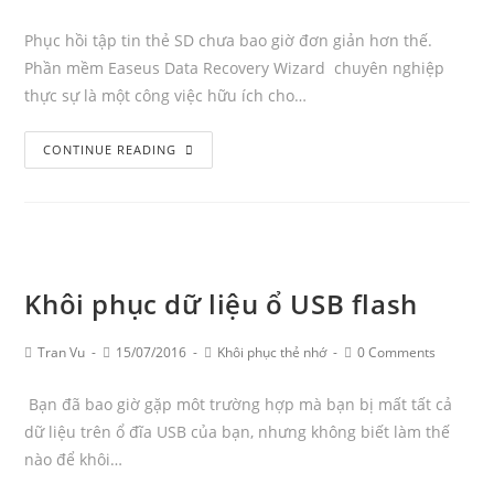
Author:
published:
Category:
Comments:
Phục hồi tập tin thẻ SD chưa bao giờ đơn giản hơn thế.
Phần mềm Easeus Data Recovery Wizard chuyên nghiệp
thực sự là một công việc hữu ích cho…
Phục
CONTINUE READING
hồi
tập
tin
thẻ
SD
Khôi phục dữ liệu ổ USB flash
với
phần
Post
Post
Post
Post
Tran Vu
15/07/2016
Khôi phục thẻ nhớ
0 Comments
mềm
Author:
published:
Category:
Comments:
đáng
Bạn đã bao giờ gặp môt trường hợp mà bạn bị mất tất cả
tin
dữ liệu trên ổ đĩa USB của bạn, nhưng không biết làm thế
cậy
nào để khôi…