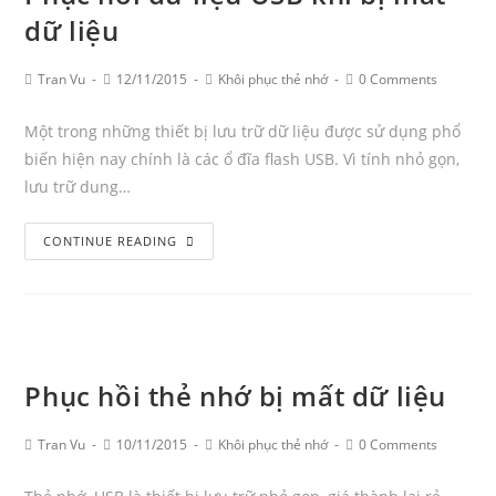
dữ liệu
mất
Post
Post
Post
Post
Tran Vu
12/11/2015
Khôi phục thẻ nhớ
0 Comments
Author:
published:
Category:
Comments:
Một trong những thiết bị lưu trữ dữ liệu được sử dụng phổ
biến hiện nay chính là các ổ đĩa flash USB. Vì tính nhỏ gọn,
lưu trữ dung…
Phục
CONTINUE READING
hồi
dữ
liệu
USB
khi
Phục hồi thẻ nhớ bị mất dữ liệu
bị
mất
Post
Post
Post
Post
Tran Vu
10/11/2015
Khôi phục thẻ nhớ
0 Comments
dữ
Author:
published:
Category:
Comments:
liệu