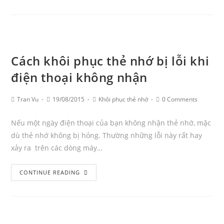
nhớ
bị
lỗi
và
cách
Cách khôi phục thẻ nhớ bị lỗi khi
khắc
điện thoại không nhận
phục
Post
Post
Post
Post
Tran Vu
19/08/2015
Khôi phục thẻ nhớ
0 Comments
Author:
published:
Category:
Comments:
Nếu một ngày điện thoại của bạn không nhận thẻ nhớ, mặc
dù thẻ nhớ không bị hỏng. Thường những lỗi này rất hay
xảy ra trên các dòng máy…
Cách
CONTINUE READING
khôi
phục
thẻ
nhớ