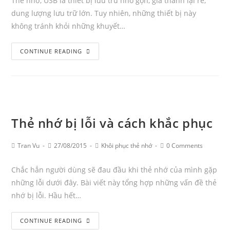
Thẻ nhớ, USB là thiết bị lưu trữ nhỏ gọn, giá thành lại rẻ,
dung lượng lưu trữ lớn. Tuy nhiên, những thiết bị này
không tránh khỏi những khuyết…
Phục
CONTINUE READING
hồi
thẻ
nhớ
bị
mất
Thẻ nhớ bị lỗi và cách khắc phục
dữ
liệu
Post
Post
Post
Post
Tran Vu
27/08/2015
Khôi phục thẻ nhớ
0 Comments
Author:
published:
Category:
Comments:
Chắc hẳn người dùng sẽ đau đầu khi thẻ nhớ của mình gặp
những lỗi dưới đây. Bài viết này tổng hợp những vấn đề thẻ
nhớ bị lỗi. Hầu hết…
Thẻ
CONTINUE READING