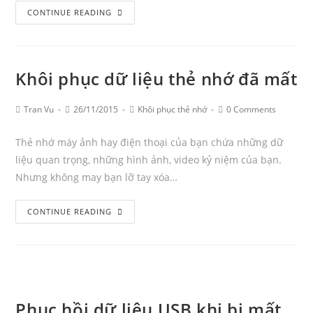
Khôi
CONTINUE READING
phục
dữ
liệu
Khôi phục dữ liệu thẻ nhớ đã mất
ổ
USB
Post
Post
Post
Post
Tran Vu
26/11/2015
Khôi phục thẻ nhớ
0 Comments
flash
Author:
published:
Category:
Comments:
Thẻ nhớ máy ảnh hay điện thoại của bạn chứa những dữ
liệu quan trọng, những hình ảnh, video kỷ niệm của bạn.
Nhưng không may bạn lỡ tay xóa…
Khôi
CONTINUE READING
phục
dữ
liệu
thẻ
nhớ
Phục hồi dữ liệu USB khi bị mất
đã