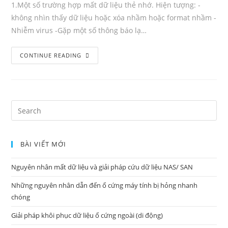
1.Một số trường hợp mất dữ liệu thẻ nhớ. Hiện tượng: -
không nhìn thấy dữ liệu hoặc xóa nhầm hoặc format nhầm -
Nhiễm virus -Gặp một số thông báo lạ…
Cách
CONTINUE READING
khôi
phục
dữ
liệu
Search
thẻ
for:
nhớ
BÀI VIẾT MỚI
Nguyên nhân mất dữ liệu và giải pháp cứu dữ liệu NAS/ SAN
Những nguyên nhân dẫn đến ổ cứng máy tính bị hỏng nhanh
chóng
Giải pháp khôi phục dữ liệu ổ cứng ngoài (di động)