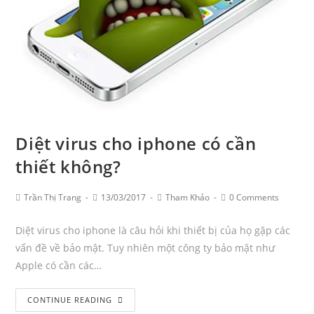
Diệt virus cho iphone có cần
thiết không?
Post
Post
Post
Post
Trần Thị Trang
13/03/2017
Tham Khảo
0 Comments
Author:
published:
Category:
Comments:
Diệt virus cho iphone là câu hỏi khi thiết bị của họ gặp các
vấn đề về bảo mật. Tuy nhiên một công ty bảo mật như
Apple có cần các…
Diệt
CONTINUE READING
virus