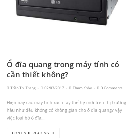
tốt
nhất
Ổ đĩa quang trong máy tính có
cần thiết không?
Post
Post
Post
Post
Trần Thị Trang
02/03/2017
Tham Khảo
0 Comments
Author:
published:
Category:
Comments:
Hiện nay các máy tính xách tay thế hệ mới trên thị trường
hầu như đều không có không gian cho ổ đĩa quang? Vậy
việc loại bỏ ổ đĩa…
Ổ
CONTINUE READING