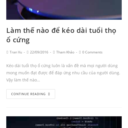
Làm thế nào để kéo dài tuổi thọ
ổ cứng
Post
Post
Post
Post
Tran Vu
22/09/2016
Tham Khảo
0 Comments
Author:
published:
Category:
Comments:
Kéo dài tuổi thọ ổ cứng luôn là vấn đề mà mọi người dùng
mong muốn đạt được để đáp ứng nhu cầu của người dùng.
Vậy làm thế nào…
Làm
CONTINUE READING
thế
nào
để
kéo