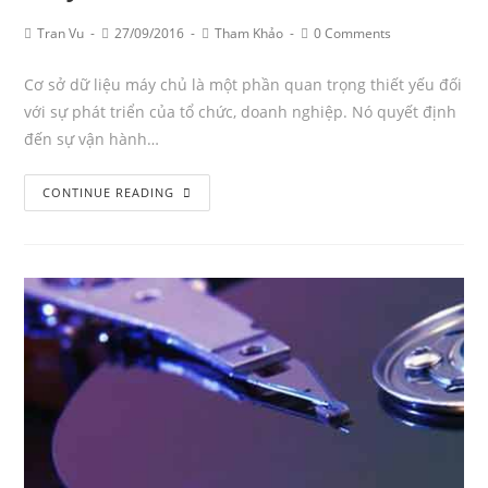
Post
Post
Post
Post
Tran Vu
27/09/2016
Tham Khảo
0 Comments
Author:
published:
Category:
Comments:
Cơ sở dữ liệu máy chủ là một phần quan trọng thiết yếu đối
với sự phát triển của tổ chức, doanh nghiệp. Nó quyết định
đến sự vận hành…
Những
CONTINUE READING
thông
tin
về
cơ
sở
dữ
liệu
máy
chủ