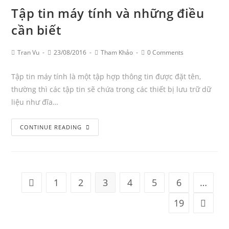
Tập tin máy tính và những điều
cần biết
Post
Post
Post
Post
Tran Vu
23/08/2016
Tham Khảo
0 Comments
Author:
published:
Category:
Comments:
Tập tin máy tính là một tập hợp thông tin được đặt tên,
thường thì các tập tin sẽ chứa trong các thiết bị lưu trữ dữ
liệu như đĩa…
Tập
CONTINUE READING
tin
máy
tính
và
1
2
3
4
5
6
…
Go to the previous page
những
điều
19
Go to 
cần
biết