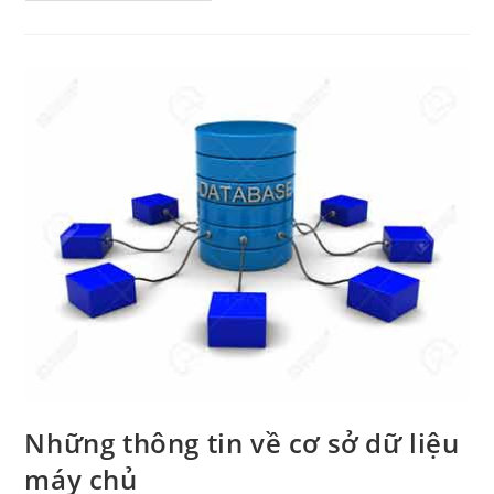
đĩa
quang
trong
máy
tính
có
cần
thiết
không?
Những thông tin về cơ sở dữ liệu
máy chủ