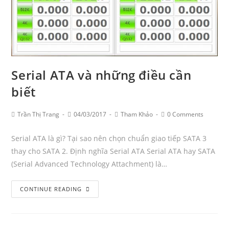
được
không?
Serial ATA và những điều cần
biết
Post
Post
Post
Post
Trần Thị Trang
04/03/2017
Tham Khảo
0 Comments
Author:
published:
Category:
Comments:
Serial ATA là gì? Tại sao nên chọn chuẩn giao tiếp SATA 3
thay cho SATA 2. Định nghĩa Serial ATA Serial ATA hay SATA
(Serial Advanced Technology Attachment) là…
Serial
CONTINUE READING
ATA
và
những