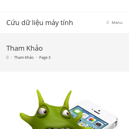
Skip
to
content
Cứu dữ liệu máy tính
Menu
Tham Khảo
>
Tham Khảo
>
Page 3