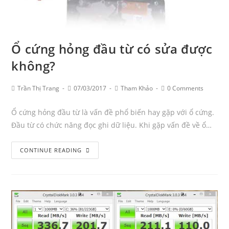
Ổ cứng hỏng đầu từ có sửa được
không?
Post
Post
Post
Post
Trần Thị Trang
07/03/2017
Tham Khảo
0 Comments
Author:
published:
Category:
Comments:
Ổ cứng hỏng đầu từ là vấn đề phổ biến hay gặp với ổ cứng.
Đầu từ có chức năng đọc ghi dữ liệu. Khi gặp vấn đề về ổ…
Ổ
CONTINUE READING
cứng
hỏng
đầu
từ
có
sửa