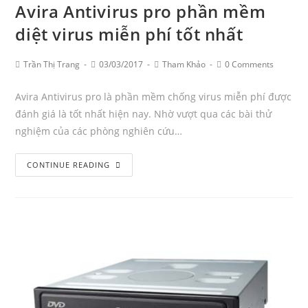
Avira Antivirus pro phần mềm
điều
cần
diệt virus miễn phí tốt nhất
biết
Post
Post
Post
Post
Trần Thị Trang
03/03/2017
Tham Khảo
0 Comments
Author:
published:
Category:
Comments:
Avira Antivirus pro là phần mềm chống virus miễn phí được
đánh giá là tốt nhất hiện nay. Nhờ vượt qua các bài thử
nghiệm của các phòng nghiên cứu…
Avira
CONTINUE READING
Antivirus
pro
phần
mềm
diệt
virus
miễn
phí