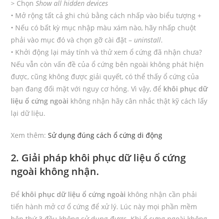
> Chọn
Show all hidden devices
• Mở rộng tất cả ghi chú bằng cách nhấp vào biểu tượng +
• Nếu có bất kỳ mục nhập màu xám nào, hãy nhấp chuột
phải vào mục đó và chọn gỡ cài đặt –
uninstall
.
• Khởi động lại máy tính và thử xem ổ cứng đã nhận chưa?
Nếu vẫn còn vấn đề của ổ cứng bên ngoài không phát hiện
được, cũng không được giải quyết, có thể thấy ổ cứng của
bạn đang đối mặt với nguy cơ hỏng. Vì vậy, để
khôi phục dữ
liệu ổ cứng ngoài
không nhận hãy cân nhắc thật kỹ cách lấy
lại dữ liệu.
Xem thêm:
Sử dụng đúng cách ổ cứng di động
2. Giải pháp khôi phục dữ liệu ổ cứng
ngoài không nhận.
Để
khôi phục dữ liệu ổ cứng ngoài
không nhận cần phải
tiến hành mở cơ ổ cứng để xử lý. Lúc này mọi phần mềm
bên thứ 3 đều không sử dụng được. Khi ổ cưng ngoài không