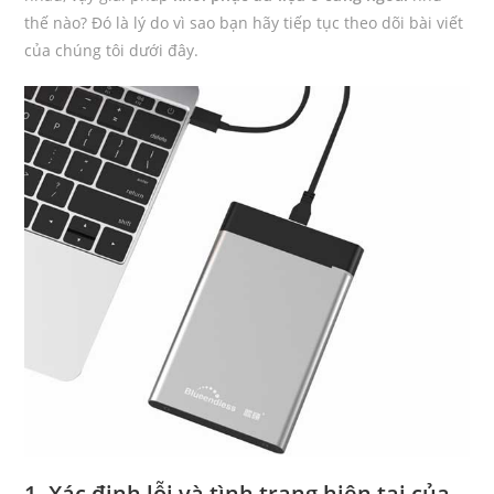
thế nào? Đó là lý do vì sao bạn hãy tiếp tục theo dõi bài viết
của chúng tôi dưới đây.
1. Xác định lỗi và tình trạng hiện tại của