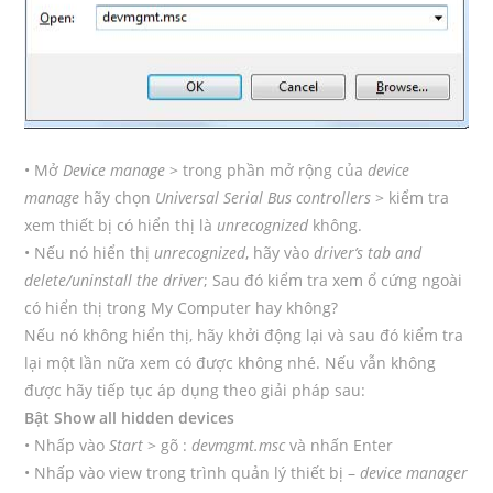
• Mở
Device manage
> trong phần mở rộng của
device
manage
hãy chọn
Universal Serial Bus controllers
> kiểm tra
xem thiết bị có hiển thị là
unrecognized
không.
• Nếu nó hiển thị
unrecognized
, hãy vào
driver’s tab and
delete/uninstall the driver
; Sau đó kiểm tra xem ổ cứng ngoài
có hiển thị trong My Computer hay không?
Nếu nó không hiển thị, hãy khởi động lại và sau đó kiểm tra
lại một lần nữa xem có được không nhé. Nếu vẫn không
được hãy tiếp tục áp dụng theo giải pháp sau:
Bật Show all hidden devices
• Nhấp vào
Start
> gõ :
devmgmt.msc
và nhấn Enter
• Nhấp vào view trong trình quản lý thiết bị –
device manager