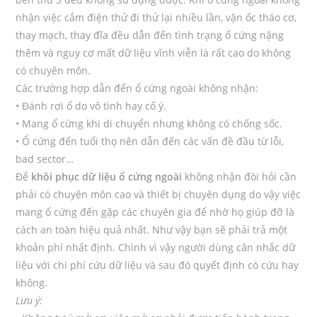
nhận việc cắm điện thử đi thử lại nhiều lần, vặn ốc tháo cơ,
thay mạch, thay đĩa đều dẫn đến tình trạng ổ cứng nặng
thêm và nguy cơ mất dữ liệu vĩnh viễn là rất cao do không
có chuyên môn.
Các trường hợp dẫn đến ổ cứng ngoài không nhận:
• Đánh rơi ổ do vô tình hay cố ý.
• Mang ổ cứng khi di chuyển nhưng không có chống sốc.
• Ổ cứng đến tuổi thọ nên dẫn đến các vấn đề đầu từ lỗi,
bad sector…
Để
khôi phục dữ liệu ổ cứng ngoài
không nhận đòi hỏi cần
phải có chuyên môn cao và thiết bị chuyên dụng do vậy việc
mang ổ cứng đến gặp các chuyên gia để nhờ họ giúp đỡ là
cách an toàn hiệu quả nhất. Như vậy bạn sẽ phải trả một
khoản phí nhất định. Chình vì vậy người dùng cân nhắc dữ
liệu với chi phí cứu dữ liệu và sau đó quyết định có cứu hay
không.
Lưu ý: