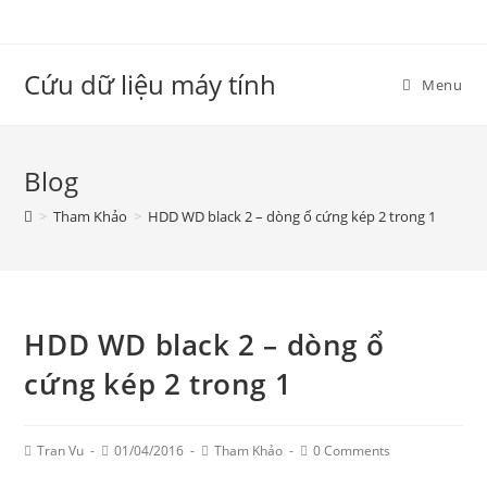
Skip
to
content
Cứu dữ liệu máy tính
Menu
Blog
>
Tham Khảo
>
HDD WD black 2 – dòng ổ cứng kép 2 trong 1
HDD WD black 2 – dòng ổ
cứng kép 2 trong 1
Post
Post
Post
Post
Tran Vu
01/04/2016
Tham Khảo
0 Comments
Author:
published:
Category:
Comments: