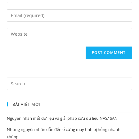
your
name
Enter
or
your
username
email
Enter
your
website
URL
(optional)
Search
for:
BÀI VIẾT MỚI
Nguyên nhân mất dữ liệu và giải pháp cứu dữ liệu NAS/ SAN
Những nguyên nhân dẫn đến ổ cứng máy tính bị hỏng nhanh
chóng