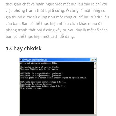
thời gian chết và ngăn ngừa việc mất dữ liệu xảy ra chỉ với
việc
phòng tránh thất bại ổ cứng
. Ổ cứng là mặt hàng có
giá trị, nó được sử dụng như một công cụ để lưu trữ dữ liệu
của bạn. Bạn có thể thực hiện nhiều cách khác nhau để
phòng tránh thất bại ổ cứng xảy ra. Sau đây là một số cách
bạn có thể thực hiện một cách dễ dàng.
1.Chạy chkdsk