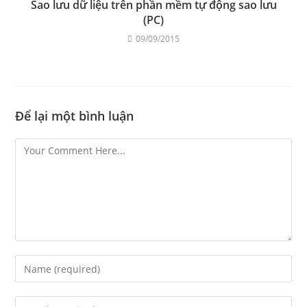
Sao lưu dữ liệu trên phần mềm tự động sao lưu
(PC)
09/09/2015
Để lại một bình luận
Comment
Enter
your
name
Enter