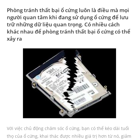
Author:
published:
Category:
Comments:
Phòng tránh thất bại ổ cứng
luôn là điều mà mọi
người quan tâm khi đang sử dụng ổ cứng để lưu
trữ những dữ liệu quan trọng. Có nhiều cách
khác nhau để phòng tránh thất bại ổ cứng có thể
xảy ra
Với việc chủ động chăm sóc ổ cứng, bạn có thể kéo dài tuổi
thọ của ổ cứng, khai thác được nhiều giá trị hơn từ nó, giảm