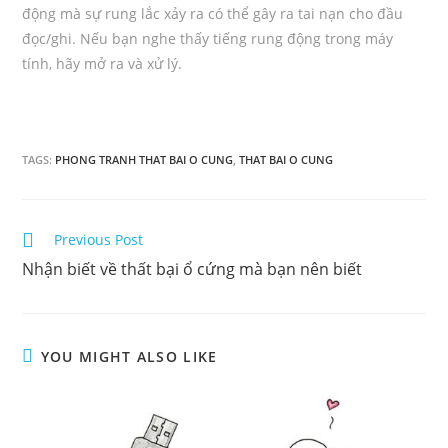
động mà sự rung lắc xảy ra có thể gây ra tai nạn cho đầu
đọc/ghi. Nếu bạn nghe thấy tiếng rung động trong máy
tính, hãy mở ra và xử lý.
TAGS:
PHONG TRANH THAT BAI O CUNG
,
THAT BAI O CUNG
Read
Previous Post
more
Nhận biết về thất bại ổ cứng mà bạn nên biết
articles
YOU MIGHT ALSO LIKE