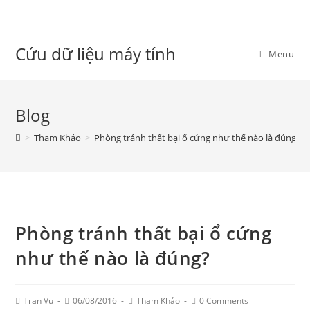
Skip
to
content
Cứu dữ liệu máy tính
Menu
Blog
>
Tham Khảo
>
Phòng tránh thất bại ổ cứng như thế nào là đúng?
Phòng tránh thất bại ổ cứng
như thế nào là đúng?
Post
Post
Post
Post
Tran Vu
06/08/2016
Tham Khảo
0 Comments