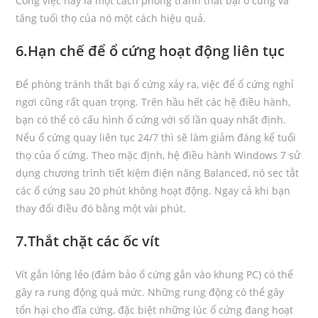
Công việc này là một cách phòng tránh thất bại ổ cứng và
tăng tuổi thọ của nó một cách hiệu quả.
6.Hạn chế để ổ cứng hoạt động liên tục
Để phòng tránh thất bại ổ cứng xảy ra, việc để ổ cứng nghỉ
ngơi cũng rất quan trọng. Trên hầu hết các hệ điều hành,
bạn có thể có cấu hình ổ cứng với số lần quay nhất định.
Nếu ổ cứng quay liên tục 24/7 thì sẽ làm giảm đáng kể tuổi
thọ của ổ cứng. Theo mặc định, hệ điều hành Windows 7 sử
dụng chương trình tiết kiệm điện năng Balanced, nó sec tắt
các ổ cứng sau 20 phút không hoạt động. Ngay cả khi bạn
thay đổi điều đó bằng một vài phút.
7.Thắt chặt các ốc vít
Vít gắn lỏng lẻo (đảm bảo ổ cứng gắn vào khung PC) có thể
gây ra rung động quá mức. Những rung động có thể gây
tổn hại cho đĩa cứng, đặc biệt những lúc ổ cứng đang hoạt