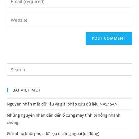
or
your
username
email
Enter
your
website
URL
(optional)
Search
for:
BÀI VIẾT MỚI
Nguyên nhân mất dữ liệu và giải pháp cứu dữ liệu NAS/ SAN
Những nguyên nhân dẫn đến ổ cứng máy tính bị hỏng nhanh
chóng
Giải pháp khôi phục dữ liệu ổ cứng ngoài (di động)