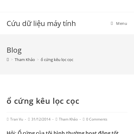
Skip
to
content
Cứu dữ liệu máy tính
Menu
Blog
>
Tham Khảo
>
ổ cứng kêu lọc cọc
ổ cứng kêu lọc cọc
Post
Post
Post
Post
Tran Vu
31/12/2014
Tham Khảo
0 Comments
Author:
published:
Category:
Comments:
Hỏi: Ổ cứng của tôi bình thường hoạt động tốt,