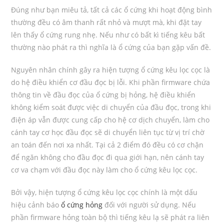
Đúng như bạn miêu tả, tất cả các ổ cứng khi hoạt động bình
thường đều có âm thanh rất nhỏ và mượt mà, khi đặt tay
lên thấy ổ cứng rung nhẹ. Nếu như có bất kì tiếng kêu bất
thường nào phát ra thì nghĩa là ổ cứng của bạn gặp vấn đề.
Nguyên nhân chính gây ra hiện tượng ổ cứng kêu lọc cọc là
do hệ điều khiển cơ đầu đọc bị lỗi. Khi phần firmware chứa
thông tin về đầu đọc của ổ cứng bị hỏng, hệ điều khiển
không kiểm soát được việc di chuyển của đầu đọc, trong khi
điện áp vẫn được cung cấp cho hệ cơ dịch chuyển, làm cho
cánh tay cơ học đầu đọc sẽ di chuyển liên tục từ vị trí chờ
an toán đến nơi xa nhất. Tại cả 2 điểm đó đều có cơ chặn
để ngăn không cho đầu đọc đi qua giới hạn, nên cánh tay
cơ va chạm với đầu đọc này làm cho ổ cứng kêu lọc cọc.
Bởi vậy, hiện tượng ổ cứng kêu lọc cọc chính là một dấu
hiệu cảnh báo
ổ cứng hỏng
đối với người sử dụng. Nếu
phần firmware hỏng toàn bộ thì tiếng kêu lạ sẽ phát ra liên