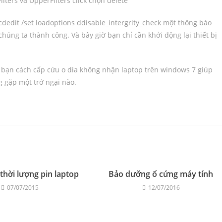
lters và UpperFilters click chọn delete
dit /set loadoptions ddisable_intergrity_check
một thông báo
chúng ta thành công. Và bây giờ bạn chỉ cần khởi động lại thiết bị
n bạn cách cấp cứu o dia không nhận laptop trên windows 7 giúp
g gặp một trở ngại nào.
thời lượng pin laptop
Bảo dưỡng ổ cứng máy tính
07/07/2015
12/07/2016