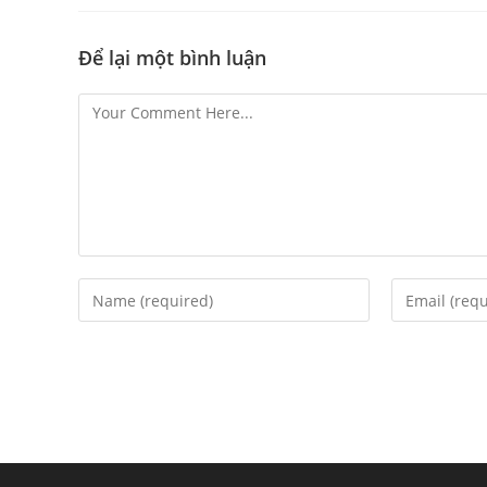
Để lại một bình luận
Comment
Enter
Enter
your
your
name
email
or
username