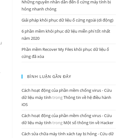
Những nguyên nhân dẫn đến ổ cứng máy tính bị
hỏng nhanh chóng
Giải pháp khôi phục dữ liệu ổ cứng ngoài (di động)
6 phần mềm khôi phục dữ liệu miễn phí tốt nhất
năm 2020
u
Phần mềm Recover My Files khôi phục dữ liệu ổ
cứng đã xóa
ơ
BÌNH LUẬN GẦN ĐÂY
Cách hoạt động của phần mềm chống virus - Cứu
dữ liệu máy tính
trong
Thông tin về hệ điều hành
iOS
Cách hoạt động của phần mềm chống virus - Cứu
dữ liệu máy tính
trong
Một số thông tin về Hacker
Cách sửa chữa máy tính xách tay bị hỏng - Cứu dữ