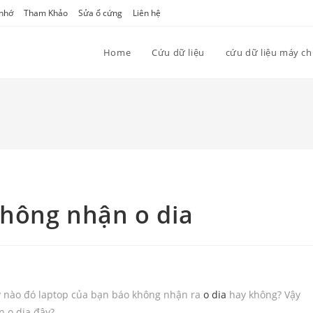
 nhớ
Tham Khảo
Sửa ổ cứng
Liên hệ
Home
Cứu dữ liệu
cứu dữ liệu máy c
không nhận o dia
 nào đó laptop của bạn báo không nhận ra
o dia
hay không? Vậy
n o dia đây?