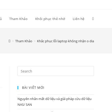
hủ
Tham Khảo
Khôi phục thẻ nhớ
Liên hệ
>
Tham Khảo
>
Khắc phục lỗi laptop không nhận o dia
Search
for:
BÀI VIẾT MỚI
Nguyên nhân mất dữ liệu và giải pháp cứu dữ liệu
NAS/ SAN