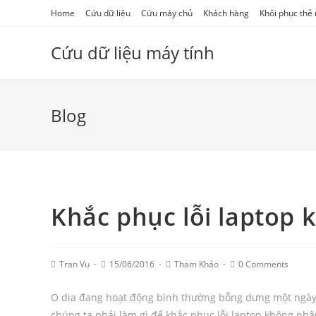
Skip
Home
Cứu dữ liệu
Cứu máy chủ
Khách hàng
Khôi phục thẻ
to
content
Cứu dữ liệu máy tính
Blog
Khắc phục lỗi laptop 
Post
Post
Post
Post
Tran Vu
15/06/2016
Tham Khảo
0 Comments
Author:
published:
Category:
Comments:
O dia đang hoạt động bình thường bỗng dưng một ngày
chúng ta phải làm gì để khắc phục lỗi laptop không nhậ