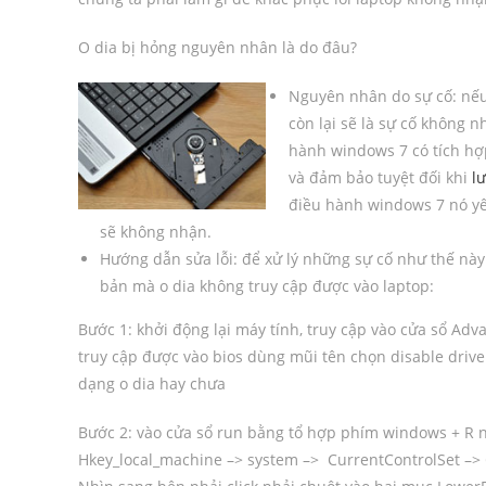
O dia bị hỏng nguyên nhân là do đâu?
Nguyên nhân do sự cố: nếu
còn lại sẽ là sự cố không n
hành windows 7 có tích h
và đảm bảo tuyệt đối khi
lư
điều hành windows 7 nó yê
sẽ không nhận.
Hướng dẫn sửa lỗi: để xử lý những sự cố như thế nà
bản mà o dia không truy cập được vào laptop:
Bước 1: khởi động lại máy tính, truy cập vào cửa sổ Ad
truy cập được vào bios dùng mũi tên chọn disable driv
dạng o dia hay chưa
Bước 2: vào cửa sổ run bằng tổ hợp phím windows + R n
Hkey_local_machine –> system –> CurrentControlSet –>