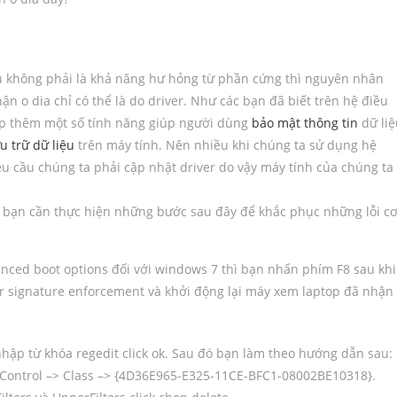
 không phải là khả năng hư hỏng từ phần cứng thì nguyên nhân
hận o dia chỉ có thể là do driver. Như các bạn đã biết trên hệ điều
ợp thêm một số tính năng giúp người dùng
bảo mật thông tin
dữ liệ
u trữ dữ liệu
trên máy tính. Nên nhiều khi chúng ta sử dụng hệ
u cầu chúng ta phải cập nhật driver do vậy máy tính của chúng ta
y bạn cần thực hiện những bước sau đây để khắc phục những lỗi c
vanced boot options đối với windows 7 thì bạn nhấn phím F8 sau khi
er signature enforcement và khởi động lại máy xem laptop đã nhận
hập từ khóa regedit click ok. Sau đó bạn làm theo hướng dẫn sau:
 Control –> Class –> {4D36E965-E325-11CE-BFC1-08002BE10318}.