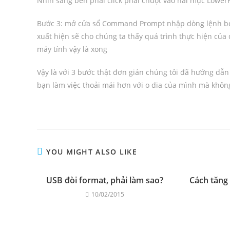
Nhìn sang bên phải click phải chuột vào hai mục LowerFi
Bước 3: mở cửa sổ Command Prompt nhập dòng lệnh bcde
xuất hiện sẽ cho chúng ta thấy quá trình thực hiện của 
máy tính vậy là xong
Vậy là với 3 bước thật đơn giản chúng tôi đã hướng dẫ
bạn làm việc thoải mái hơn với o dia của mình mà khôn
YOU MIGHT ALSO LIKE
USB đòi format, phải làm sao?
Cách tăng 
10/02/2015