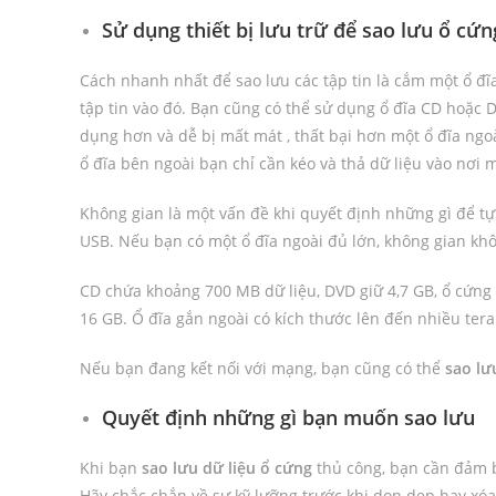
Sử dụng thiết bị lưu trữ để sao lưu ổ cứn
Cách nhanh nhất để sao lưu các tập tin là cắm một ổ đ
tập tin vào đó. Bạn cũng có thể sử dụng ổ đĩa CD hoặc 
dụng hơn và dễ bị mất mát , thất bại hơn một ổ đĩa ngoà
ổ đĩa bên ngoài bạn chỉ cần kéo và thả dữ liệu vào nơi
Không gian là một vấn đề khi quyết định những gì để tự
USB. Nếu bạn có một ổ đĩa ngoài đủ lớn, không gian khô
CD chứa khoảng 700 MB dữ liệu, DVD giữ 4,7 GB, ổ cứng 
16 GB. Ổ đĩa gắn ngoài có kích thước lên đến nhiều tera
Nếu bạn đang kết nối với mạng, bạn cũng có thể
sao lư
Quyết định những gì bạn muốn sao lưu
Khi bạn
sao lưu dữ liệu ổ cứng
thủ công, bạn cần đảm b
Hãy chắc chắn về sự kỹ lưỡng trước khi dọn dẹp hay xóa