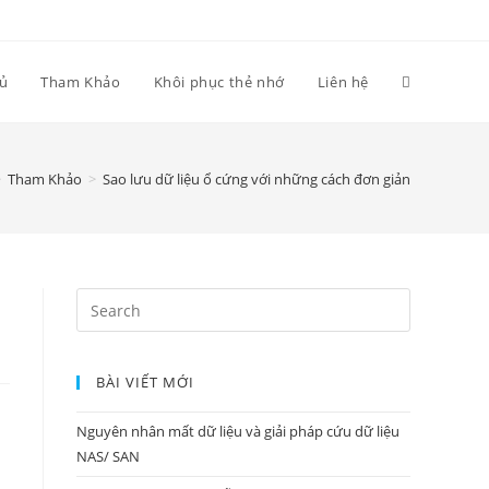
hủ
Tham Khảo
Khôi phục thẻ nhớ
Liên hệ
>
Tham Khảo
>
Sao lưu dữ liệu ổ cứng với những cách đơn giản
Search
for:
BÀI VIẾT MỚI
Nguyên nhân mất dữ liệu và giải pháp cứu dữ liệu
NAS/ SAN