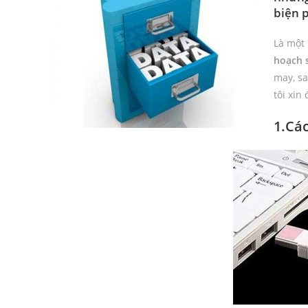
biện 
Là một
hoạch 
may, sa
tôi xin
1.Các