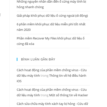
Những nguyên nhân dẫn đến ổ cứng máy tính bị
hỏng nhanh chóng
ế
Giải pháp khôi phục dữ liệu ổ cứng ngoài (di động)
6 phần mềm khôi phục dữ liệu miễn phí tốt nhất
năm 2020
Phần mềm Recover My Files khôi phục dữ liệu ổ
cứng đã xóa
BÌNH LUẬN GẦN ĐÂY
Cách hoạt động của phần mềm chống virus - Cứu
dữ liệu máy tính
trong
Thông tin về hệ điều hành
iOS
Cách hoạt động của phần mềm chống virus - Cứu
dữ liệu máy tính
trong
Một số thông tin về Hacker
Cách sửa chữa máy tính xách tay bị hỏng - Cứu dữ