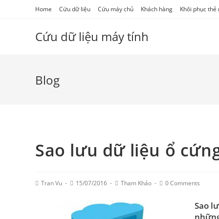
Skip
Home
Cứu dữ liệu
Cứu máy chủ
Khách hàng
Khôi phục thẻ
to
content
Cứu dữ liệu máy tính
Blog
Sao lưu dữ liệu ổ cứn
Post
Post
Post
Post
Tran Vu
15/07/2016
Tham Khảo
0 Comments
Author:
published:
Category:
Comments:
Sao lư
những