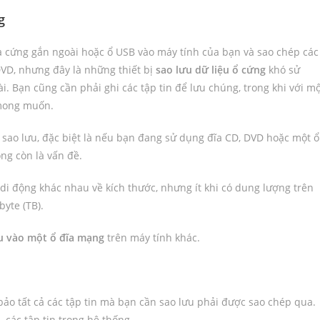
g
ĩa cứng gắn ngoài hoặc ổ USB vào máy tính của bạn và sao chép các
DVD, nhưng đây là những thiết bị
sao lưu dữ liệu ổ cứng
khó sử
i. Bạn cũng cần phải ghi các tập tin để lưu chúng, trong khi với m
 mong muốn.
 sao lưu, đặc biệt là nếu bạn đang sử dụng đĩa CD, DVD hoặc một ổ
ng còn là vấn đề.
di động khác nhau về kích thước, nhưng ít khi có dung lượng trên
byte (TB).
u vào một ổ đĩa mạng
trên máy tính khác.
ảo tất cả các tập tin mà bạn cần sao lưu phải được sao chép qua.
 các tập tin trong hệ thống.