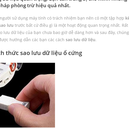
pháp phòng trừ hiệu quả nhất.
 người sử dụng máy tính có trách nhiệm bạn nên có một tập hợp
k
sao lưu
trước bất cứ điều gì là một hoạt động quan trọng nhất. Rất
o lưu dữ liệu của bạn chưa bao giờ dễ dàng hơn và sau đây, chúng
 được hướng dẫn các bạn các cách
sao lưu dữ liệu
.
h thức sao lưu dữ liệu ổ cứng