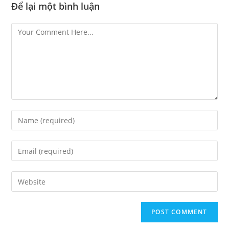
Để lại một bình luận
Comment
Enter
your
name
Enter
or
your
username
email
Enter
your
website
URL
(optional)