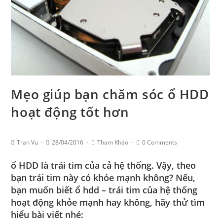
Mẹo giúp bạn chăm sóc ổ HDD
hoạt động tốt hơn
Post
Post
Post
Post
Tran Vu
28/04/2016
Tham Khảo
0 Comments
Author:
published:
Category:
Comments:
ổ HDD là trái tim của cả hệ thống. Vậy, theo
bạn trái tim này có khỏe mạnh không? Nếu,
bạn muốn biết
ổ hdd
– trái tim của hệ thống
hoạt động khỏe mạnh hay không, hãy thử tìm
hiểu bài viết nhé: