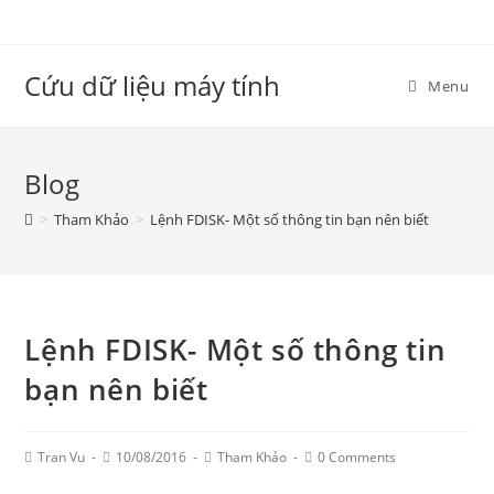
Skip
to
content
Cứu dữ liệu máy tính
Menu
Blog
>
Tham Khảo
>
Lệnh FDISK- Một số thông tin bạn nên biết
Lệnh FDISK- Một số thông tin
bạn nên biết
Post
Post
Post
Post
Tran Vu
10/08/2016
Tham Khảo
0 Comments
Author:
published:
Category:
Comments: