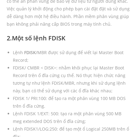
có thể ẩn phân vùng để bảo vệ dữ liệu từ người dùng khác.
Việc quản lý khởi động cho phép bạn cài đặt đặt và sử dụng
dễ dàng hơn một hệ điều hành. Phần mềm phân vùng giúp
bạn không phải nâng cấp BIOS trong máy tính chủ.
2.Một số lệnh FDISK
Lệnh
FDISK
/MBR được sử dụng để viết lại Master Boot
Record;
FDISK/ CMBR < DISK>: nhằm khôi phục lại Master Boot
Record trên ổ đĩa cứng cụ thể. Nó thực hiện chức năng
tương tự như lệnh FDISK/MBR, nhưng khi sử dụng lệnh
này, bạn có thể sử dụng với các ổ đĩa khác nhau;
FDISK 1/ PRI:100: để tạo ra một phân vùng 100 MB DOS
trên ổ đĩa cứng.
Lệnh FDISK 1/EXT: 500: tạo ra một phân vùng 500 MB
meg extended DOS trên ổ đĩa cứng;
Lệnh FDISK1/LOG:250: để tạo một ổ Logical 250MB trên ổ
đĩa;