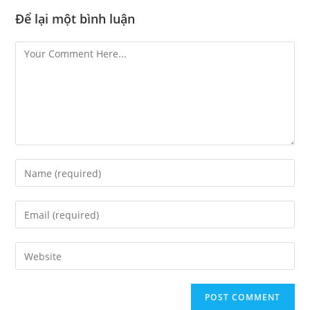
Để lại một bình luận
Comment
Enter
your
name
Enter
or
your
username
email
Enter
your
website
URL