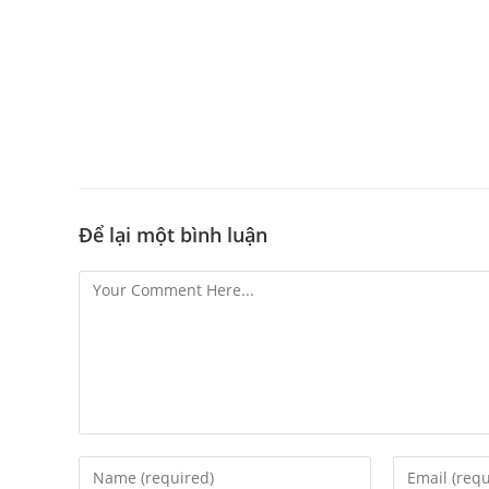
Để lại một bình luận
Comment
Enter
Enter