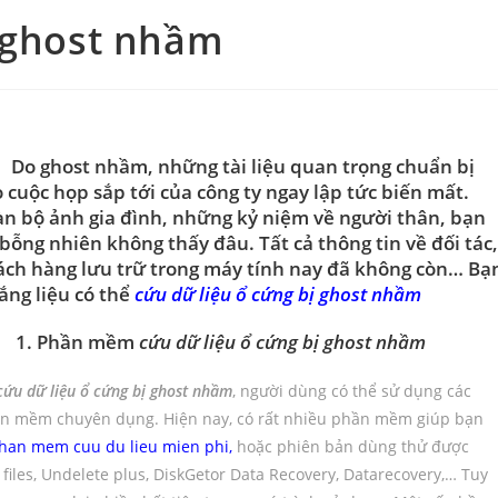
ị ghost nhầm
 ghost nhầm, những tài liệu quan trọng chuẩn bị
 cuộc họp sắp tới của công ty ngay lập tức biến mất.
n bộ ảnh gia đình, những kỷ niệm về người thân, bạn
bỗng nhiên không thấy đâu. Tất cả thông tin về đối tác,
ch hàng lưu trữ trong máy tính nay đã không còn… Bạ
lắng liệu có thể
cứu dữ liệu ổ cứng bị ghost nhầm
. Phần mềm
cứu dữ liệu ổ cứng bị ghost nhầm
cứu dữ liệu ổ cứng bị ghost nhầm
, người dùng có thể sử dụng các
n mềm chuyên dụng. Hiện nay, có rất nhiều phần mềm giúp bạn
han mem cuu du lieu mien ph
i,
hoặc phiên bản dùng thử được
iles, Undelete plus, DiskGetor Data Recovery, Datarecovery,… Tuy