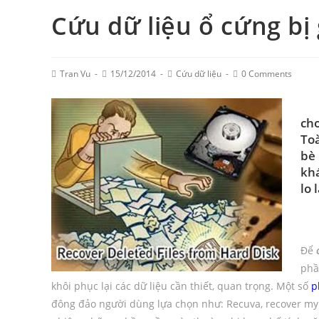
Cứu dữ liệu ổ cứng b
Post
Post
Post
Post
Tran Vu
15/12/2014
Cứu dữ liệu
0 Comments
Author:
published:
Category:
Comments:
Do
cho
Toà
bè 
khá
lo 
1
Để
phầ
khôi phục lại các dữ liệu cần thiết, quan trọng. Một số
p
đông đảo người dùng lựa chọn như: Recuva, recover my f