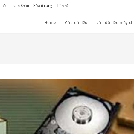
 nhớ
Tham Khảo
Sửa ổ cứng
Liên hệ
Home
Cứu dữ liệu
cứu dữ liệu máy c