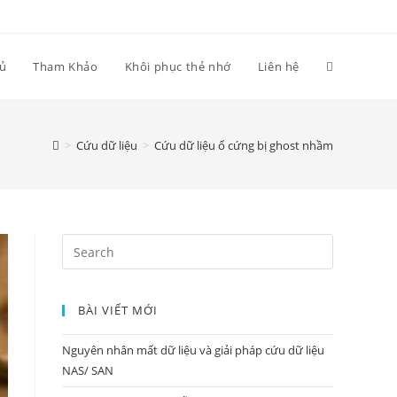
hủ
Tham Khảo
Khôi phục thẻ nhớ
Liên hệ
>
Cứu dữ liệu
>
Cứu dữ liệu ổ cứng bị ghost nhầm
Search
for:
BÀI VIẾT MỚI
Nguyên nhân mất dữ liệu và giải pháp cứu dữ liệu
NAS/ SAN