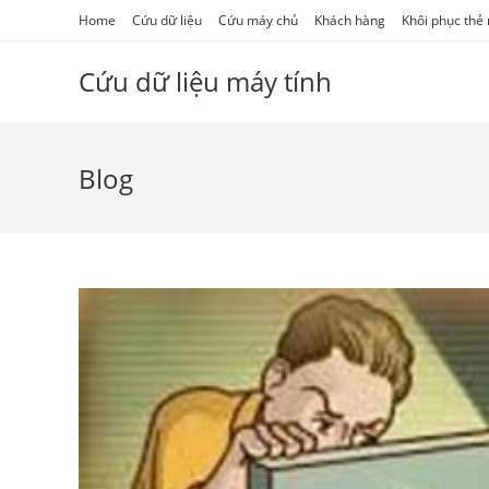
Skip
Home
Cứu dữ liệu
Cứu máy chủ
Khách hàng
Khôi phục thẻ
to
content
Cứu dữ liệu máy tính
Blog