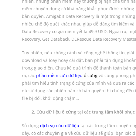
nhiên, những phần mềm này thường bị hạn chế tính năng
mềm chuyên dụng có khả năng khắc phục được những n
bản quyền. Amigabit Data Recovery là một trong nhữn
nhiều chế độ quét khác nhau giúp dễ dàng tìm kiếm và 
Data Recovery có giá niêm yết là 49,9 USD. Ngoài ra, mộ
Recovery, Get Databack, DERescue Data Recovery Maste
Tuy nhiên, nếu không rành về công nghệ thông tin, giải
download và loay hoay cài đặt, bạn phải tận dụng khoảng
trong giao diện. Chưa kể quá trình để thanh toán bản 
ra, các
phần mềm cứu dữ liệu
ổ cứng
vô cùng phong phú
phải tìm hiểu tình trạng ổ cứng của mình và đưa ra c
dù sử dụng các phiên bản có bản quyền thì chúng đều ít
file bị đổi, khởi động chậm…
2. Cứu dữ liệu ổ cứng tại các trung tâm khôi phục 
Sử dụng
dịch vụ cứu dữ liệu
tại các trung tâm chuyên ng
đây, có các chuyên gia về cứu dữ liệu sẽ giúp bạn xác đ