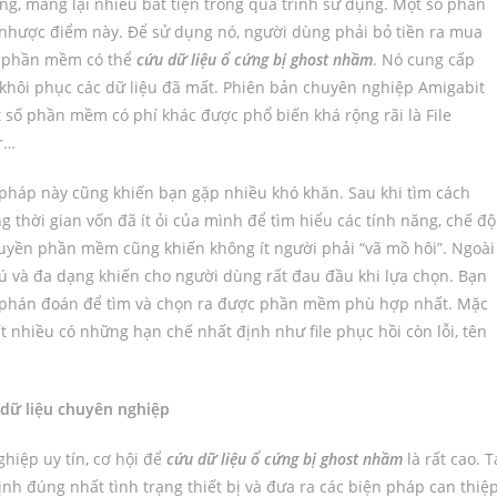
, mang lại nhiều bất tiện trong quá trình sử dụng. Một số phần
hược điểm này. Để sử dụng nó, người dùng phải bỏ tiền ra mua
g phần mềm có thể
cứu dữ liệu ổ cứng bị ghost nhầm
. Nó cung cấp
khôi phục các dữ liệu đã mất. Phiên bản chuyên nghiệp Amigabit
t số phần mềm có phí khác được phổ biến khá rộng rãi là File
r…
 pháp này cũng khiến bạn gặp nhiều khó khăn. Sau khi tìm cách
 thời gian vốn đã ít ỏi của mình để tìm hiểu các tính năng, chế độ
quyền phần mềm cũng khiến không ít người phải “vã mồ hôi”. Ngoài
 và đa dạng khiến cho người dùng rất đau đầu khi lựa chọn. Bạn
ác phán đoán để tìm và chọn ra được phần mềm phù hợp nhất. Mặc
 nhiều có những hạn chế nhất định như file phục hồi còn lỗi, tên
dữ liệu chuyên nghiệp
hiệp uy tín, cơ hội để
cứu dữ liệu ổ cứng bị ghost nhầm
là rất cao. T
ịnh đúng nhất tình trạng thiết bị và đưa ra các biện pháp can thiệ