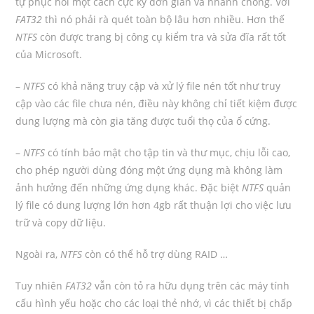
tự phục hồi một cách cực kỳ đơn giản và nhanh chóng. Với
FAT32
thì nó phải rà quét toàn bộ lâu hơn nhiều. Hơn thế
NTFS
còn được trang bị công cụ kiểm tra và sửa đĩa rất tốt
của Microsoft.
–
NTFS
có khả năng truy cập và xử lý file nén tốt như truy
cập vào các file chưa nén, điều này không chỉ tiết kiệm được
dung lượng mà còn gia tăng được tuổi thọ của ổ cứng.
–
NTFS
có tính bảo mật cho tập tin và thư mục, chịu lỗi cao,
cho phép người dùng đóng một ứng dụng mà không làm
ảnh hưởng đến những ứng dụng khác. Đặc biệt
NTFS
quản
lý file có dung lượng lớn hơn 4gb rất thuận lợi cho việc lưu
trữ và copy dữ liệu.
Ngoài ra,
NTFS
còn có thể hỗ trợ dùng RAID …
Tuy nhiên
FAT32
vẫn còn tỏ ra hữu dụng trên các máy tính
cấu hình yếu hoặc cho các loại thẻ nhớ, vì các thiết bị chấp