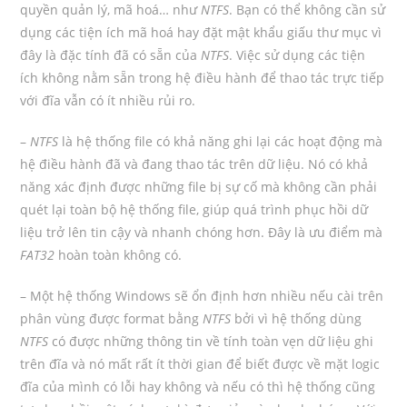
quyền quản lý, mã hoá… như
NTFS
. Bạn có thể không cần sử
dụng các tiện ích mã hoá hay đặt mật khẩu giấu thư mục vì
đây là đặc tính đã có sẵn của
NTFS
. Việc sử dụng các tiện
ích không nằm sẵn trong hệ điều hành để thao tác trực tiếp
với đĩa vẫn có ít nhiều rủi ro.
–
NTFS
là hệ thống file có khả năng ghi lại các hoạt động mà
hệ điều hành đã và đang thao tác trên dữ liệu. Nó có khả
năng xác định được những file bị sự cố mà không cần phải
quét lại toàn bộ hệ thống file, giúp quá trình phục hồi dữ
liệu trở lên tin cậy và nhanh chóng hơn. Đây là ưu điểm mà
FAT32
hoàn toàn không có.
– Một hệ thống Windows sẽ ổn định hơn nhiều nếu cài trên
phân vùng được format bằng
NTFS
bởi vì hệ thống dùng
NTFS
có được những thông tin về tính toàn vẹn dữ liệu ghi
trên đĩa và nó mất rất ít thời gian để biết được về mặt logic
đĩa của mình có lỗi hay không và nếu có thì hệ thống cũng