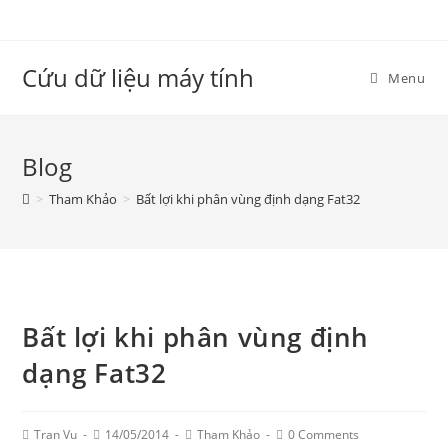
Skip
to
content
Cứu dữ liệu máy tính
Menu
Blog
>
Tham Khảo
>
Bất lợi khi phân vùng định dạng Fat32
Bất lợi khi phân vùng định
dạng Fat32
Post
Post
Post
Post
Tran Vu
14/05/2014
Tham Khảo
0 Comments