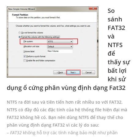
Author:
published:
Category:
Comments:
So
sánh
FAT32
và
NTFS
để
thấy sự
bất lợi
khi sử
dụng ổ cứng phân vùng định dạng Fat32
NTFS ra đời sau và tiên tiến hơn rất nhiều so với FAT32.
NTFS có đầy đủ các đặc tính của hệ thống file hiện đại mà
FAT32 không hề có. Bạn nên dùng NTFS để thay thế cho
phân vùng định dạng FAT32 vì các lý do sau:
–
FAT32
không hỗ trợ các tính năng bảo mật như phần