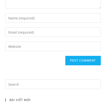
Enter
your
name
Enter
or
your
username
email
Enter
your
website
URL
(optional)
Search
for:
BÀI VIẾT MỚI