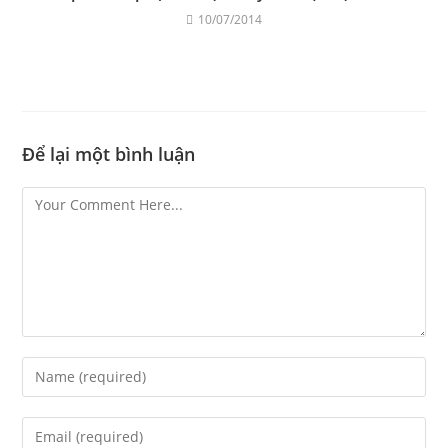
10/07/2014
Để lại một bình luận
Comment
Enter
your
name
Enter
or