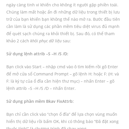
ngày càng tinh vi khiến cho không ít người gặp phiền toái.
Chúng làm mất hoặc ẩn đi những dữ liệu trong thiết bị lưu
trữ của bạn khiến bạn không thể nào mở ra. Bước đầu tiên
cần làm là sử dụng các phần mềm tiêu diệt virus đủ mạnh
để quét sạch chúng ra khỏi thiết bị. Sau đó, có thể tham
khảo 2 cách
khôi phục dữ liệu
sau:
Sử dụng lệnh attrib –S –H /S /D:
Bạn click vào Start – nhập cmd vào ô tìm kiếm rồi gõ Enter
để mở cửa sổ Command Prompt – gõ lệnh H: hoặc F: (H: và
F: là ký tự của ổ đĩa cần hiện thư mục) – nhấn Enter – gõ
lệnh attrib –S –H /S /D – nhấn Enter.
Sử dụng phần mềm Bkav FixAttrb:
Bạn chỉ cần click vào “chọn ổ đĩa” để lựa chọn vùng muốn
hiển thị dữ liệu rồi bấm OK, khi có thông báo “Đã đặt xong
thuộc tính!” là chương trình đã chạy xong.