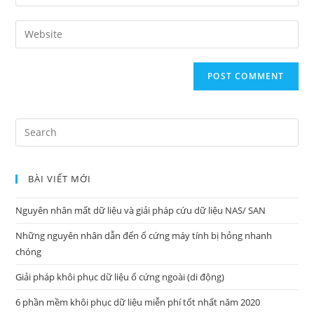
your
username
email
Enter
your
website
URL
(optional)
Search
for:
BÀI VIẾT MỚI
Nguyên nhân mất dữ liệu và giải pháp cứu dữ liệu NAS/ SAN
Những nguyên nhân dẫn đến ổ cứng máy tính bị hỏng nhanh
chóng
Giải pháp khôi phục dữ liệu ổ cứng ngoài (di động)
6 phần mềm khôi phục dữ liệu miễn phí tốt nhất năm 2020