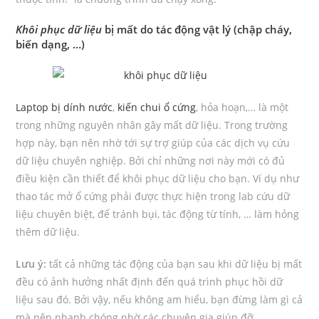
Khôi phục dữ liệu
bị mất do tác động vật lý (chập cháy,
biến dạng, …)
Laptop bị dính nước
,
kiến chui ổ cứng
, hỏa hoạn,… là một
trong những nguyên nhân gây mất dữ liệu. Trong trường
hợp này, bạn nên nhờ tới sự trợ giúp của các dịch vụ cứu
dữ liệu chuyên nghiệp. Bởi chỉ những nơi này mới có đủ
điều kiện cần thiết để khôi phục dữ liệu cho bạn. Ví dụ như
thao tác mở ổ cứng phải được thực hiện trong lab cứu dữ
liệu chuyên biệt, để tránh bụi, tác động từ tính, … làm hỏng
thêm dữ liệu.
Lưu ý:
tất cả những tác động của bạn sau khi dữ liệu bị mất
đều có ảnh hưởng nhất định đến quá trình phục hồi dữ
liệu sau đó. Bởi vậy, nếu không am hiểu, bạn đừng làm gì cả
mà nên nhanh chóng nhờ các chuyên gia giúp đỡ.