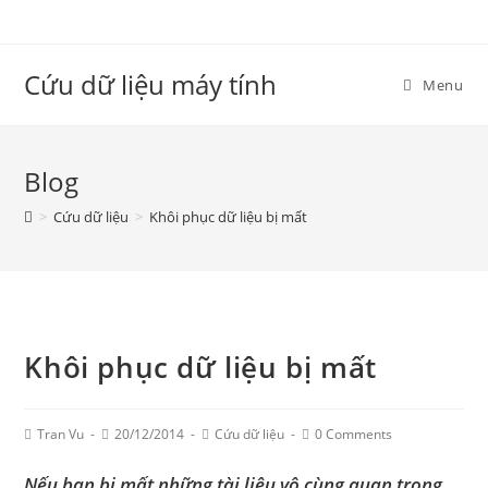
Skip
to
content
Cứu dữ liệu máy tính
Menu
Blog
>
Cứu dữ liệu
>
Khôi phục dữ liệu bị mất
Khôi phục dữ liệu bị mất
Post
Post
Post
Post
Tran Vu
20/12/2014
Cứu dữ liệu
0 Comments
Author:
published:
Category:
Comments:
Nếu bạn bị mất những tài liệu vô cùng quan trọng,