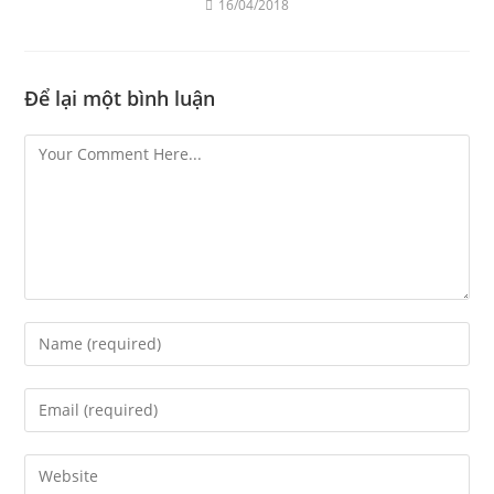
16/04/2018
Để lại một bình luận
Comment
Enter
your
name
Enter
or
your
username
email
Enter