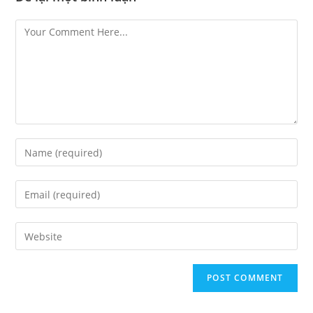
Comment
Enter
your
name
Enter
or
your
username
email
Enter
your
website
URL
(optional)