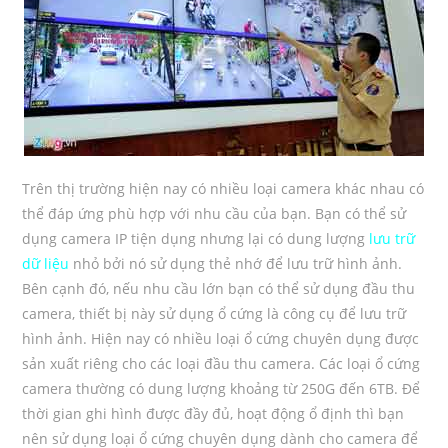
Trên thị trường hiện nay có nhiều loại camera khác nhau có
thể đáp ứng phù hợp với nhu cầu của bạn. Bạn có thể sử
dụng camera IP tiện dụng nhưng lại có dung lượng
lưu trữ
dữ liệu
nhỏ bởi nó sử dụng thẻ nhớ để lưu trữ hình ảnh.
Bên cạnh đó, nếu nhu cầu lớn bạn có thể sử dụng đầu thu
camera, thiết bị này sử dụng ổ cứng là công cụ để lưu trữ
hình ảnh. Hiện nay có nhiều loại ổ cứng chuyên dụng được
sản xuất riêng cho các loại đầu thu camera. Các loại ổ cứng
camera thường có dung lượng khoảng từ 250G đến 6TB. Để
thời gian ghi hình được đầy đủ, hoạt động ổ định thì bạn
nên sử dụng loại ổ cứng chuyên dụng dành cho camera để