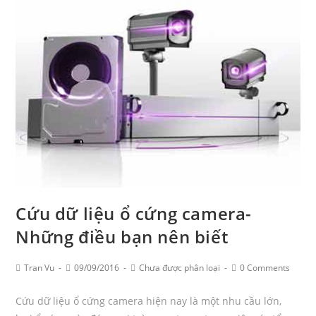
mềm
CrystalDiskInfo
–
Phần
mềm
test
lỗi
ổ
cứng
Cứu dữ liệu ổ cứng camera-
Những điều bạn nên biết
Post
Post
Post
Post
Tran Vu
09/09/2016
Chưa được phân loại
0 Comments
Author:
published:
Category:
Comments:
Cứu dữ liệu ổ cứng camera hiện nay là một nhu cầu lớn,