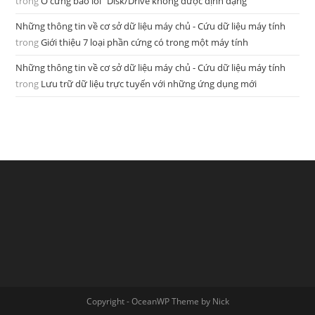
trong
Ổ cứng báo lỗi “Disk/Drive không được định dạng”
Những thông tin về cơ sở dữ liệu máy chủ - Cứu dữ liệu máy tính
trong
Giới thiệu 7 loại phần cứng có trong một máy tính
Những thông tin về cơ sở dữ liệu máy chủ - Cứu dữ liệu máy tính
trong
Lưu trữ dữ liệu trực tuyến với những ứng dụng mới
Copyright - OceanWP Theme by Nick