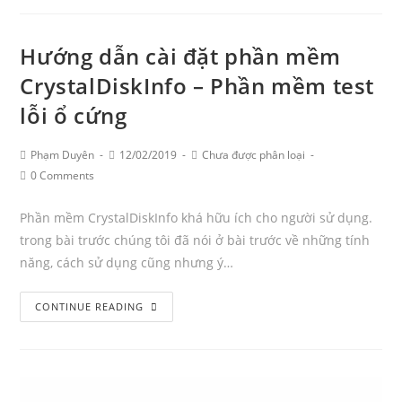
mềm
khôi
Hướng dẫn cài đặt phần mềm
phục
dữ
CrystalDiskInfo – Phần mềm test
liệu
lỗi ổ cứng
miễn
phí
Post
Post
Post
Phạm Duyên
12/02/2019
Chưa được phân loại
Author:
published:
tốt
Category:
Post
0 Comments
Comments:
nhất
năm
Phần mềm CrystalDiskInfo khá hữu ích cho người sử dụng.
2020
trong bài trước chúng tôi đã nói ở bài trước về những tính
năng, cách sử dụng cũng nhưng ý…
Hướng
CONTINUE READING
dẫn
cài
đặt
phần