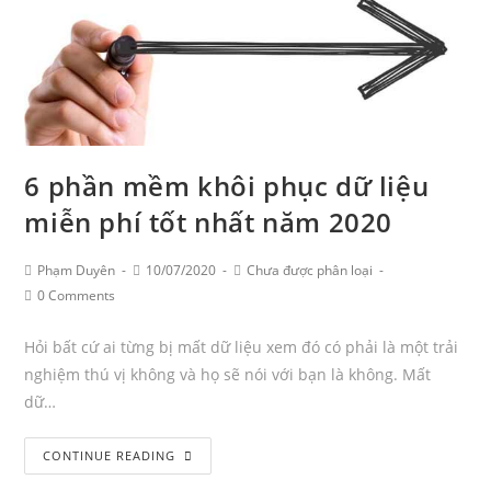
6 phần mềm khôi phục dữ liệu
miễn phí tốt nhất năm 2020
Post
Post
Post
Phạm Duyên
10/07/2020
Chưa được phân loại
Author:
published:
Category:
Post
0 Comments
Comments:
Hỏi bất cứ ai từng bị mất dữ liệu xem đó có phải là một trải
nghiệm thú vị không và họ sẽ nói với bạn là không. Mất
dữ…
6
CONTINUE READING
phần