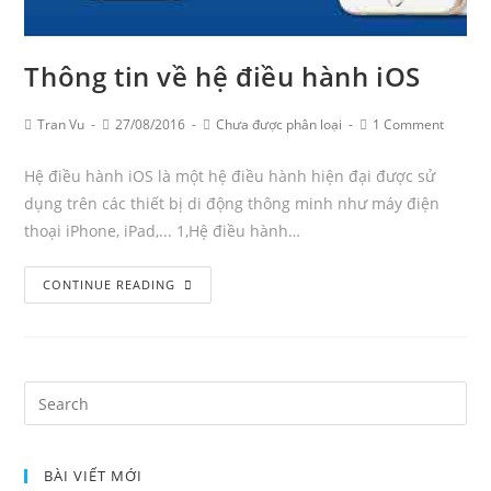
Thông tin về hệ điều hành iOS
Post
Post
Post
Post
Tran Vu
27/08/2016
Chưa được phân loại
1 Comment
Author:
published:
Category:
Comments:
Hệ điều hành iOS là một hệ điều hành hiện đại được sử
dụng trên các thiết bị di động thông minh như máy điện
thoại iPhone, iPad,... 1,Hệ điều hành…
Thông
CONTINUE READING
tin
về
hệ
điều
Search
hành
for:
iOS
BÀI VIẾT MỚI