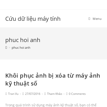
Skip
to
content
Cứu dữ liệu máy tính
Menu
phuc hoi anh
>
phuc hoi anh
Khôi phục ảnh bị xóa từ máy ảnh
kỹ thuật số
Post
Post
Post
Post
Tran Vu
27/07/2016
Tham Khảo
0 Comments
Author:
published:
Category:
Comments:
Trong quá trình sử dụng máy ảnh kỹ thuật số, bạn có thể