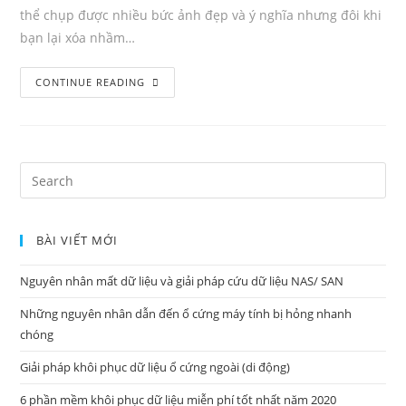
thể chụp được nhiều bức ảnh đẹp và ý nghĩa nhưng đôi khi
bạn lại xóa nhầm…
Khôi
CONTINUE READING
phục
ảnh
bị
xóa
Search
từ
for:
máy
ảnh
BÀI VIẾT MỚI
kỹ
Nguyên nhân mất dữ liệu và giải pháp cứu dữ liệu NAS/ SAN
thuật
số
Những nguyên nhân dẫn đến ổ cứng máy tính bị hỏng nhanh
chóng
Giải pháp khôi phục dữ liệu ổ cứng ngoài (di động)
6 phần mềm khôi phục dữ liệu miễn phí tốt nhất năm 2020