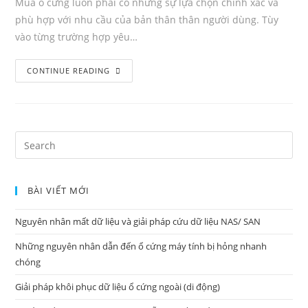
Mua ổ cứng luôn phải có những sự lựa chọn chính xác và
phù hợp với nhu cầu của bản thân thân người dùng. Tùy
vào từng trường hợp yêu…
Mua
CONTINUE READING
ổ
cứng
như
thế
Search
nào
for:
là
tốt?
BÀI VIẾT MỚI
Nguyên nhân mất dữ liệu và giải pháp cứu dữ liệu NAS/ SAN
Những nguyên nhân dẫn đến ổ cứng máy tính bị hỏng nhanh
chóng
Giải pháp khôi phục dữ liệu ổ cứng ngoài (di động)