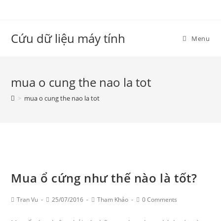
Skip
to
content
Cứu dữ liệu máy tính
Menu
mua o cung the nao la tot
>
mua o cung the nao la tot
Mua ổ cứng như thế nào là tốt?
Post
Post
Post
Post
Tran Vu
25/07/2016
Tham Khảo
0 Comments
Author:
published:
Category:
Comments: