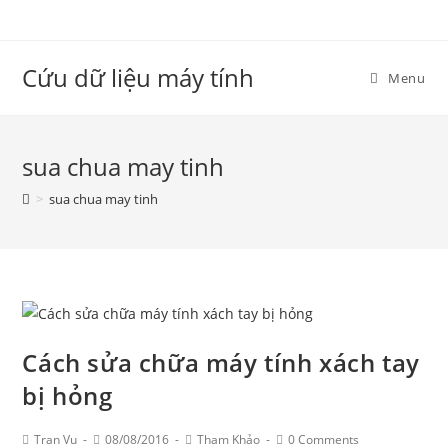
Skip
to
content
Cứu dữ liệu máy tính
Menu
sua chua may tinh
>
sua chua may tinh
Cách sửa chữa máy tính xách tay
bị hỏng
Post
Post
Post
Post
Tran Vu
08/08/2016
Tham Khảo
0 Comments