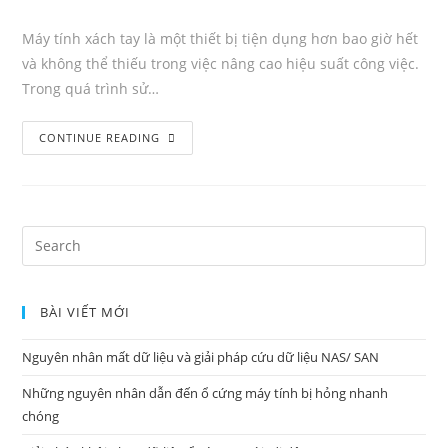
Author:
published:
Category:
Comments:
Máy tính xách tay là một thiết bị tiện dụng hơn bao giờ hết
và không thể thiếu trong việc nâng cao hiệu suất công việc.
Trong quá trình sử…
Cách
CONTINUE READING
sửa
chữa
máy
tính
Search
xách
for:
tay
bị
BÀI VIẾT MỚI
hỏng
Nguyên nhân mất dữ liệu và giải pháp cứu dữ liệu NAS/ SAN
Những nguyên nhân dẫn đến ổ cứng máy tính bị hỏng nhanh
chóng